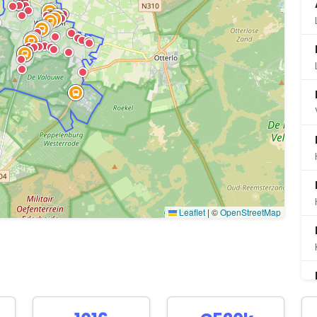
Leaflet
|
©
OpenStreetMap