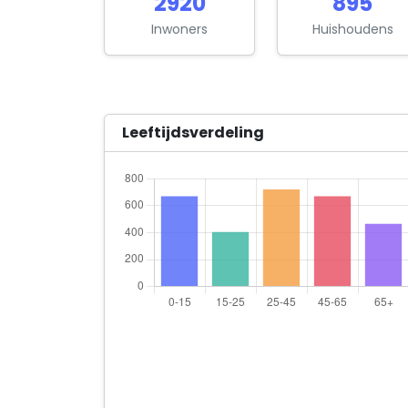
2920
895
Inwoners
Huishoudens
Leeftijdsverdeling