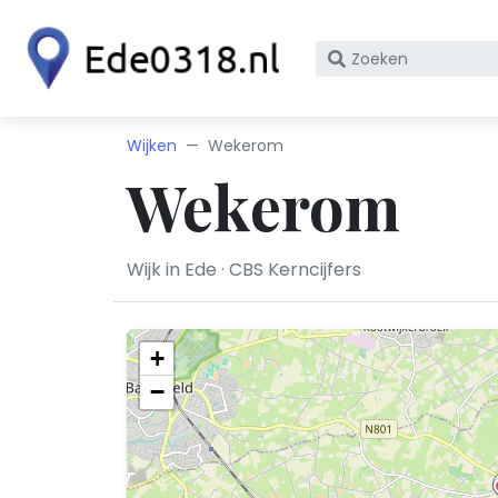
Zoek
op
bedrijfsnaam
of
Wijken
Wekerom
KvK
Wekerom
nummer
Wijk in Ede · CBS Kerncijfers
+
−