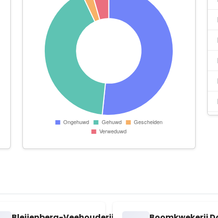
n
Bleijenberg-Veehouderij
Boomkwekerij D