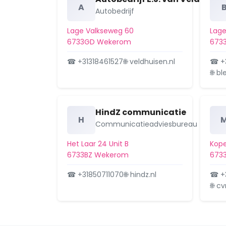
A
Autobedrijf
Lage Valkseweg 60
Lage
6733GD Wekerom
673
☎ +31318461527
🌐 veldhuisen.nl
☎ +
🌐 b
HindZ communicatie
H
Communicatieadviesbureau
Het Laar 24 Unit B
Kope
6733BZ Wekerom
673
☎ +31850711070
🌐 hindz.nl
☎ +3
🌐 c