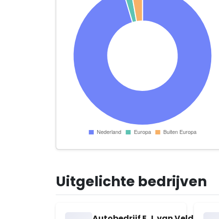
Uitgelichte bedrijven
Autobedrijf E.J. van Veldhuise