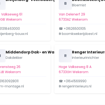
B
B
Bloemist
 Valkseweg 61
Van Delenerf 29
3GB Wekerom
6733AZ Wekerom
31318463000
☎ +31626500105
leijenberg-bouw.nl
🌐 boomkwekerijdoest.nl
Middendorp Dak- en Wandbeplating B.V.
Renger Interieur
M
R
Dakdekker
Interieurinrichter
rensteeg 26
Hoge Valkseweg 8 A
3JB Wekerom
6733GH Wekerom
1630928011
☎ +31641569990
vm-montage.nl
🌐 rengerinterieurs.nl