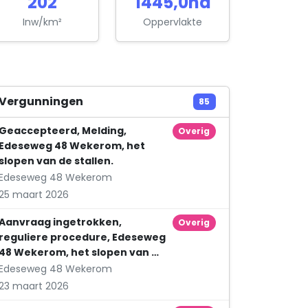
202
1445,0ha
1-2 OK
Roekelseweg 45
Inw/km²
Oppervlakte
Autorijschool D. Janssen
A.G. Wijersweg 16
Bed and breakfast Wicherumloo
Vergunningen
85
Edeseweg 2
Geaccepteerd, Melding,
Overig
Bouwmaterialengroothandel W.A. Duits B.V.
Edeseweg 48 Wekerom, het
Otterloseweg 64
slopen van de stallen.
Edeseweg 48 Wekerom
Dierenkliniek de Vijfsprong Wekerom B.V.
25 maart 2026
Vijfsprongweg 28
Aanvraag ingetrokken,
Eventions Products B.V.
Overig
reguliere procedure, Edeseweg
Het Laar 10 Unit B
48 Wekerom, het slopen van …
Garage Herweijer
Edeseweg 48 Wekerom
Edeseweg 81
23 maart 2026