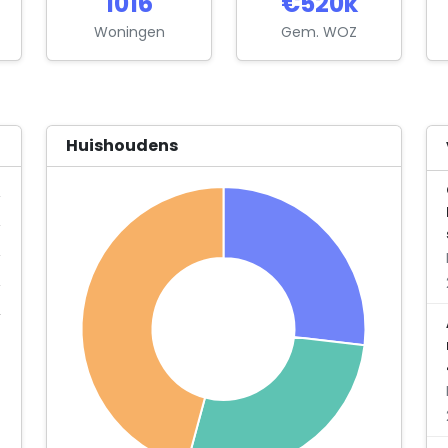
1016
€520k
Woningen
Gem. WOZ
Huishoudens