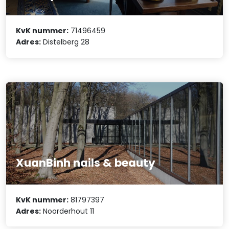
KvK nummer:
71496459
Adres:
Distelberg 28
XuanBinh nails & beauty
KvK nummer:
81797397
Adres:
Noorderhout 11