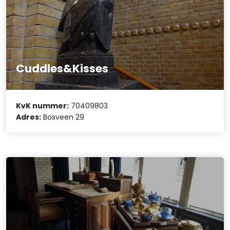
Cuddles&Kisses
KvK nummer:
70409803
Adres:
Bosveen 29