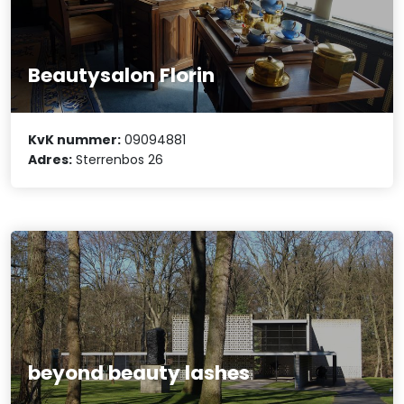
Beautysalon Florin
KvK nummer:
09094881
Adres:
Sterrenbos 26
beyond beauty lashes