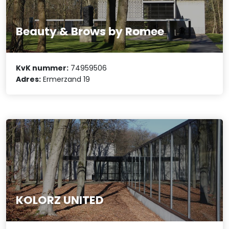
Beauty & Brows by Romee
KvK nummer:
74959506
Adres:
Ermerzand 19
KOLORZ UNITED