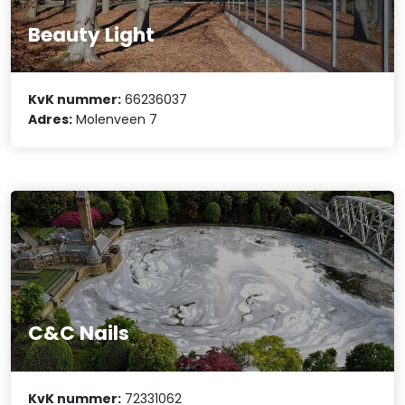
Beauty Light
KvK nummer:
66236037
Adres:
Molenveen 7
C&C Nails
KvK nummer:
72331062