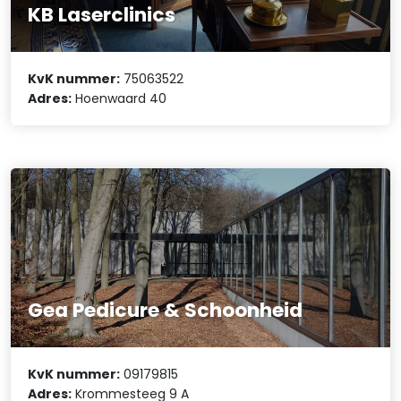
KB Laserclinics
KvK nummer:
75063522
Adres:
Hoenwaard 40
Gea Pedicure & Schoonheid
KvK nummer:
09179815
Adres:
Krommesteeg 9 A