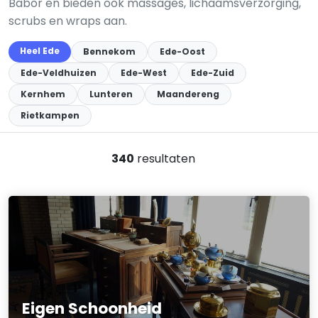
Babor en bieden ook massages, lichaamsverzorging,
scrubs en wraps aan.
Heel Ede
Bennekom
Ede-Oost
Ede-Veldhuizen
Ede-West
Ede-Zuid
Kernhem
Lunteren
Maandereng
Rietkampen
340
resultaten
Eigen Schoonheid