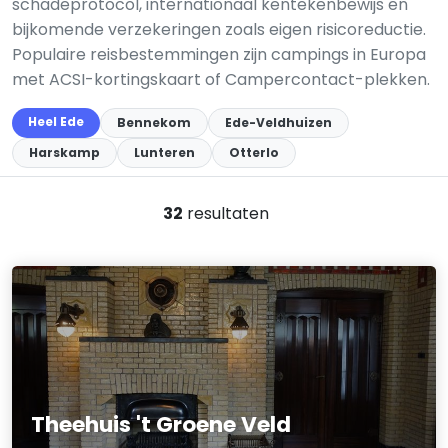
schadeprotocol, internationaal kentekenbewijs en
bijkomende verzekeringen zoals eigen risico­reductie.
Populaire reisbestemmingen zijn campings in Europa
met ACSI-kortingskaart of Campercontact-plekken.
Heel Ede
Bennekom
Ede-Veldhuizen
Harskamp
Lunteren
Otterlo
32
resultaten
Theehuis 't Groene Veld