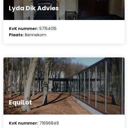
Lyda Dik Advies
KvK nummer:
57154015
Plaats:
Bennekom
EquiLot
KvK nummer:
71696849