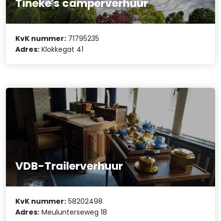
Tineke's camperverhuur
KvK nummer:
71795235
Adres:
Klokkegat 41
VDB-Trailerverhuur
KvK nummer:
58202498
Adres:
Meulunterseweg 18