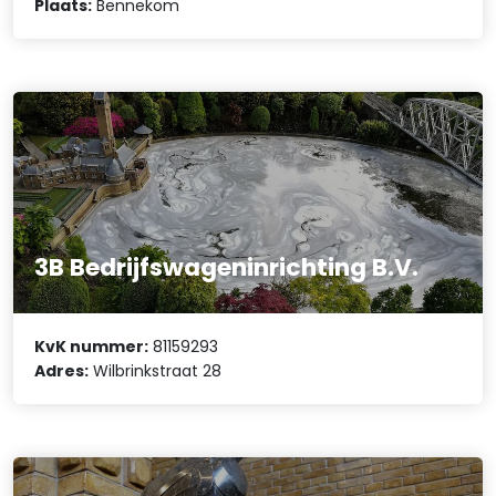
Plaats:
Bennekom
3B Bedrijfswageninrichting B.V.
KvK nummer:
81159293
Adres:
Wilbrinkstraat 28