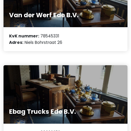
Van der Werf Ede B.V.
KvK nummer:
78545331
Adres:
Niels Bohrstraat 26
Ebag Trucks Ede B.V.