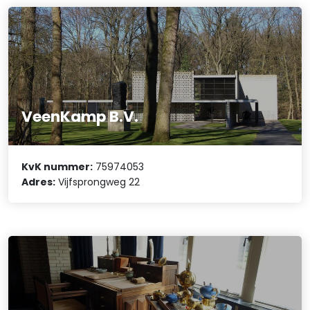
VeenKamp B.V.
KvK nummer:
75974053
Adres:
Vijfsprongweg 22