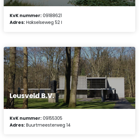
KvK nummer:
09188621
Adres:
Hakselseweg 52 I
Leusveld B.V.
KvK nummer:
09155305
Adres:
Buurtmeesterweg 14