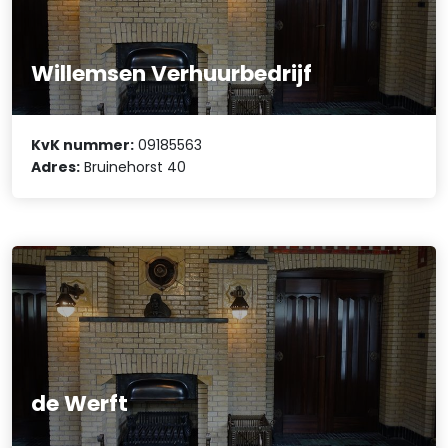
Willemsen Verhuurbedrijf
KvK nummer:
09185563
Adres:
Bruinehorst 40
de Werft