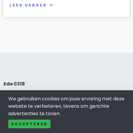
LEES VERDER
Ede 0318
Bel ons: 085-04 10 177
We gebruiken cookies om jouw ervaring met deze
Contact
website te verbeteren, tevens om gerichte
Adverteren
advertenties te tonen.
Over ons
ACCEPTEREN
Cookieverklaring
Avg