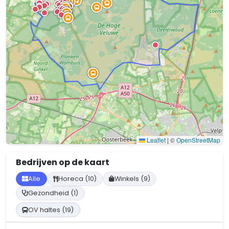
Leaflet
|
©
OpenStreetMap
Bedrijven op de kaart
Alle
Horeca (10)
Winkels (9)
Gezondheid (1)
OV haltes (19)