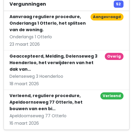
M. Goorhuis
Vergunningen
52
Esserbroekweg 9
Aanvraag reguliere procedure,
Aangevraagd
Onderlangs 1 Otterlo, het splitsen
van de woning.
Onderlangs 1 Otterlo
23 maart 2026
Geaccepteerd, Melding, Delenseweg 3
Overig
Hoenderloo, het verwijderen van het
dak van…
Delenseweg 3 Hoenderloo
18 maart 2026
Verleend, reguliere procedure,
Verleend
Apeldoornseweg 77 Otterlo, het
bouwen van een bi…
Apeldoornseweg 77 Otterlo
16 maart 2026