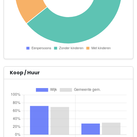
TEGAPO Nederland
Apeldoornseweg 93 A
Top Rhododendrons B.V.
Esserbroekweg 2
Tychon Administratie & Belastingadviseurs B.V.
Harskamperweg 56
Tychon Holding B.V.
Harskamperweg 56
Koop / Huur
Tychon International B.V.
Harskamperweg 56
Vakantieoord Het Lorkenbos
Mosselsepad 64
v.o.f. G. van Eldik
Arnhemseweg 48