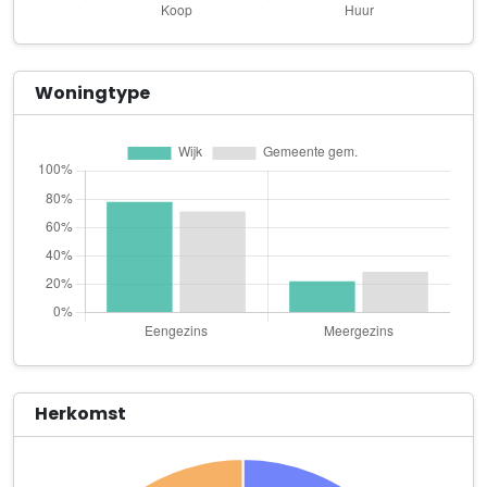
V.O.F. Van Omme
Houtkampweg 7
Waterplantencentrum
Woningtype
Apeldoornseweg 59
Wijnen Houtbouw
Esserbroekweg 5
Windmill Holland Trade B.V.
Arnhemseweg 36
Anderz Groep B.V.
Roekelseweg 47
A. van Santen
Brummelweg 31
Herkomst
Baijer Beheer B.V.
Koeweg 16