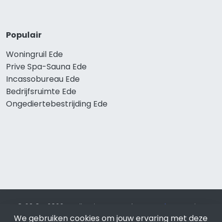
Populair
Woningruil Ede
Prive Spa-Sauna Ede
Incassobureau Ede
Bedrijfsruimte Ede
Ongediertebestrijding Ede
© 2019 - 2026 Realisatie en SEO door
SEO-bureau
Lion
We gebruiken cookies om jouw ervaring met deze
Internet. Betaal alleen voor bewezen resultaten?
SEO