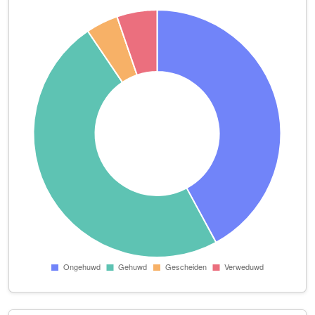
H. Hardeman V.o.f.
Elzebosserpad 1
Huisartsenpraktijk Moret
Eikenzoom 9
H. van den Brandhof
Apeldoornseweg 182
Lief Houtje
H.P. Prangsmalaan 20
Loopbaan Partners Nederland
Brinkhorsterweg 3
Maatschap O. van Middendorp- J. van Middendorp-Stomphorst
Damakkerweg 11
Maatschap Rap-Heijting
Apeldoornseweg 99