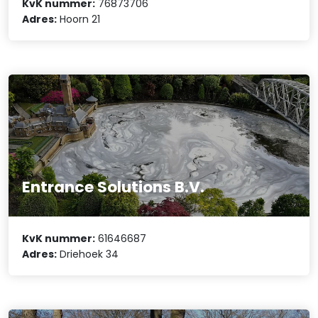
KvK nummer:
76873706
Adres:
Hoorn 21
Entrance Solutions B.V.
KvK nummer:
61646687
Adres:
Driehoek 34