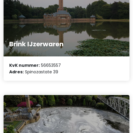
Brink IJzerwaren
KvK nummer:
56653557
Adres:
Spinozastate 39