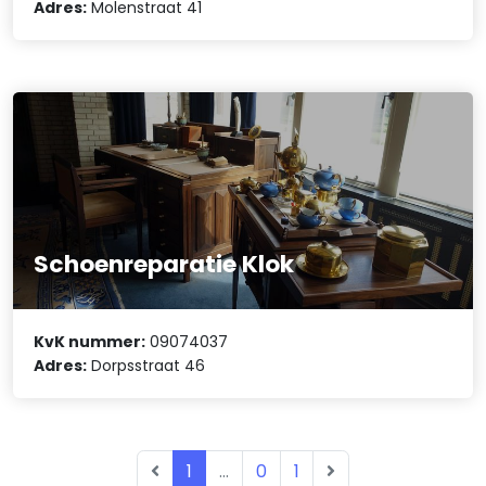
Adres:
Molenstraat 41
Schoenreparatie Klok
KvK nummer:
09074037
Adres:
Dorpsstraat 46
1
...
0
1