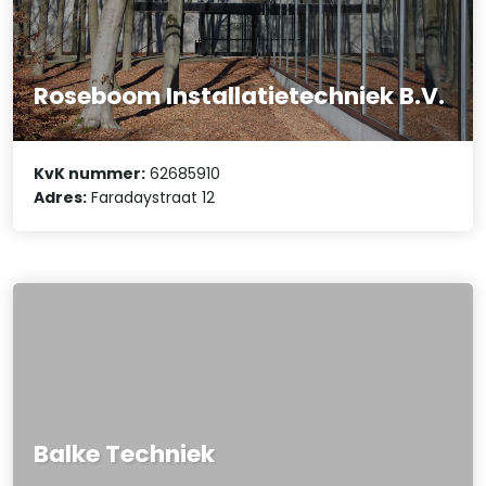
Roseboom Installatietechniek B.V.
KvK nummer:
62685910
Adres:
Faradaystraat 12
Balke Techniek