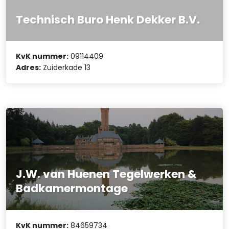
Technisch Buro Henk Dekker B.V.
KvK nummer:
09114409
Adres:
Zuiderkade 13
J.W. van Huenen Tegelwerken &
Badkamermontage
KvK nummer:
84659734