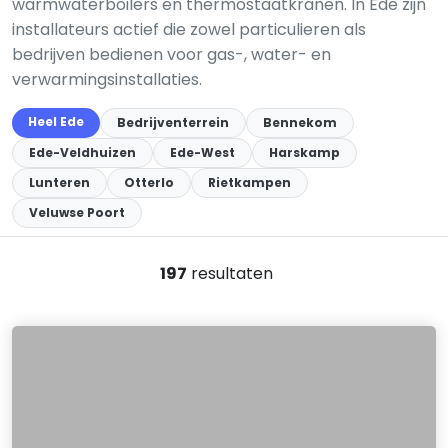
warmwaterboilers en thermostaatkranen. In Ede zijn
installateurs actief die zowel particulieren als
bedrijven bedienen voor gas-, water- en
verwarmingsinstallaties.
Heel Ede
Bedrijventerrein
Bennekom
Ede-Veldhuizen
Ede-West
Harskamp
Lunteren
Otterlo
Rietkampen
Veluwse Poort
197
resultaten