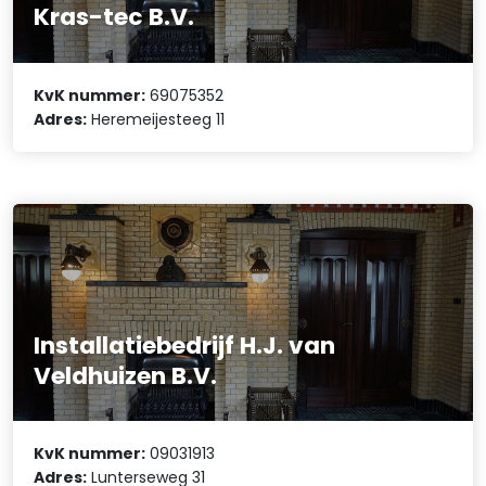
Kras-tec B.V.
KvK nummer:
69075352
Adres:
Heremeijesteeg 11
Installatiebedrijf H.J. van
Veldhuizen B.V.
KvK nummer:
09031913
Adres:
Lunterseweg 31