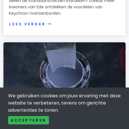
alleen de standaardtoetsen indrukken? Steeds meer
inwoners van Ede ontdekken de voordelen van
Keychron-toetsenborden.
LEES VERDER
We gebruiken cookies om jouw ervaring met deze
website te verbeteren, tevens om gerichte
advertenties te tonen.
WONEN, HUIS EN TUIN
ACCEPTEREN
Het belang van lokale vakmannen in