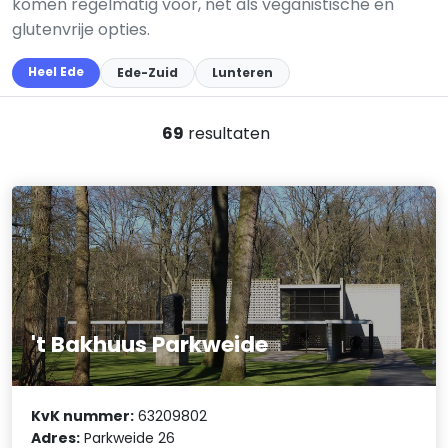
komen regelmatig voor, net als veganistische en
glutenvrije opties.
Heel Ede
Ede-Zuid
Lunteren
69
resultaten
't Bakhuus Parkweide
KvK nummer:
63209802
Adres:
Parkweide 26