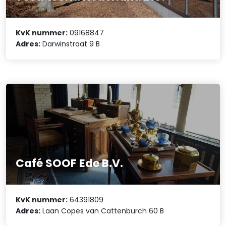
KvK nummer:
09168847
Adres:
Darwinstraat 9 B
Café SOOF Ede B.V.
KvK nummer:
64391809
Adres:
Laan Copes van Cattenburch 60 B