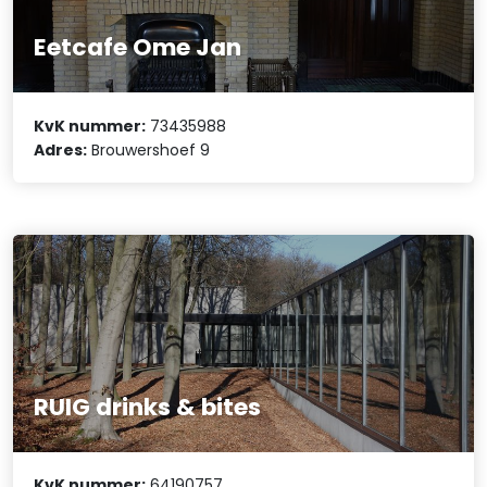
Eetcafe Ome Jan
KvK nummer:
73435988
Adres:
Brouwershoef 9
RUIG drinks & bites
KvK nummer:
64190757