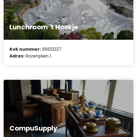
Lunchroom 't Hoekje
KvK nummer:
56613237
Adres:
Rozenplein 1
CompuSupply