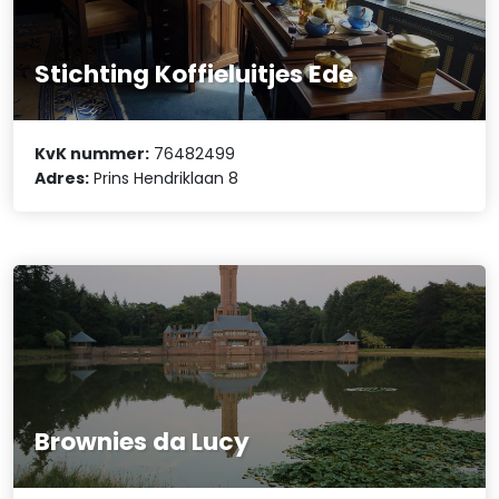
Stichting Koffieluitjes Ede
KvK nummer:
76482499
Adres:
Prins Hendriklaan 8
Brownies da Lucy