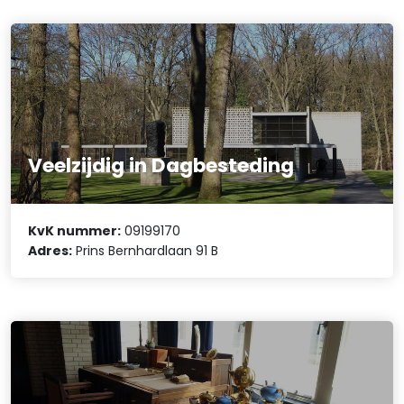
Veelzijdig in Dagbesteding
KvK nummer:
09199170
Adres:
Prins Bernhardlaan 91 B