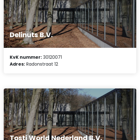
Delinuts B.V.
KvK nummer:
30120071
Adres:
Radonstraat 12
Tosti World Nederland B.V.