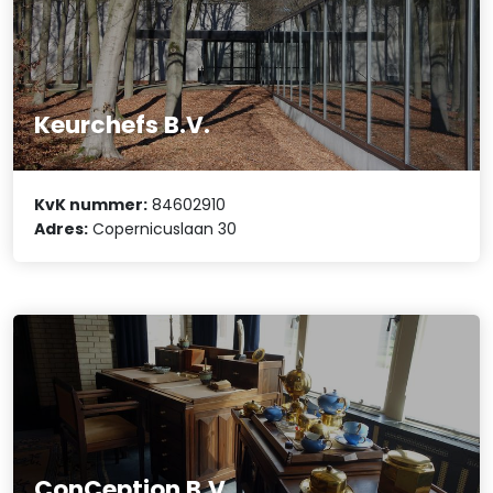
Keurchefs B.V.
KvK nummer:
84602910
Adres:
Copernicuslaan 30
ConCeption B.V.