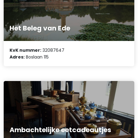
Het Beleg van Ede
KvK nummer:
32087647
Adres:
Boslaan 115
Ambachtelijke eetcadeautjes