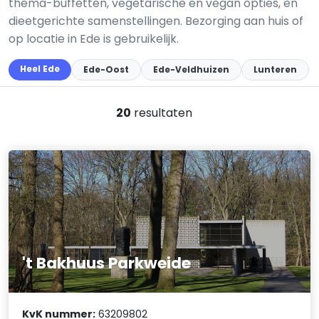
thema-buffetten, vegetarische en vegan opties, en
dieetgerichte samenstellingen. Bezorging aan huis of
op locatie in Ede is gebruikelijk.
Heel Ede
Ede-Oost
Ede-Veldhuizen
Lunteren
20
resultaten
't Bakhuus Parkweide
KvK nummer:
63209802