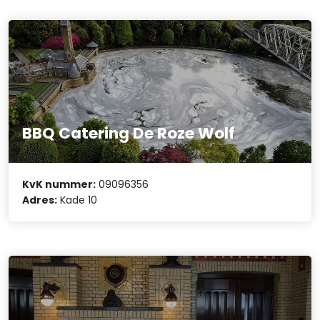
BBQ Catering De Roze Wolf
KvK nummer:
09096356
Adres:
Kade 10