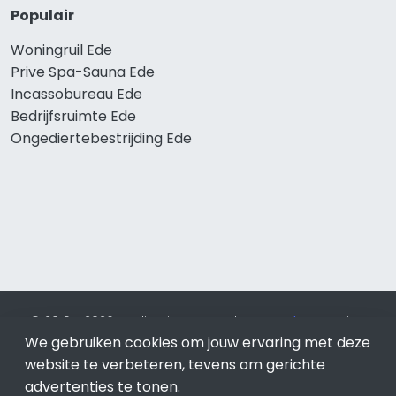
Populair
Woningruil Ede
Prive Spa-Sauna Ede
Incassobureau Ede
Bedrijfsruimte Ede
Ongediertebestrijding Ede
© 2019 - 2026 Realisatie en SEO door
SEO-bureau
Lion
Internet. Betaal alleen voor bewezen resultaten?
SEO
We gebruiken cookies om jouw ervaring met deze
optimalisatie No Cure No Pay
.
Ede
is onderdeel van Lion
website te verbeteren, tevens om gerichte
Internet.
advertenties te tonen.