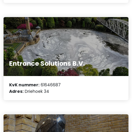
Entrance Solutions B.V.
KvK nummer:
61646687
Adres:
Driehoek 34