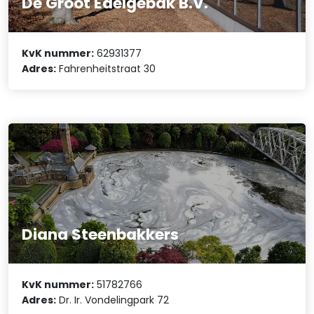
De Groot Edelgebak B.V.
KvK nummer:
62931377
Adres:
Fahrenheitstraat 30
Diana Steenbakkers
KvK nummer:
51782766
Adres:
Dr. Ir. Vondelingpark 72