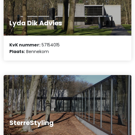
Lyda Dik Advies
KvK nummer:
57154015
Plaats:
Bennekom
SterreStyling