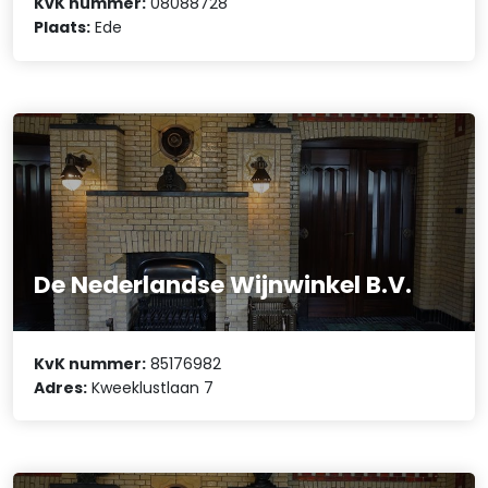
KvK nummer:
08088728
Plaats:
Ede
De Nederlandse Wijnwinkel B.V.
KvK nummer:
85176982
Adres:
Kweeklustlaan 7