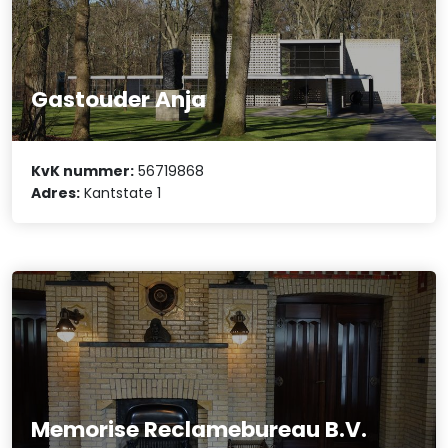
Gastouder Anja
KvK nummer:
56719868
Adres:
Kantstate 1
Memorise Reclamebureau B.V.