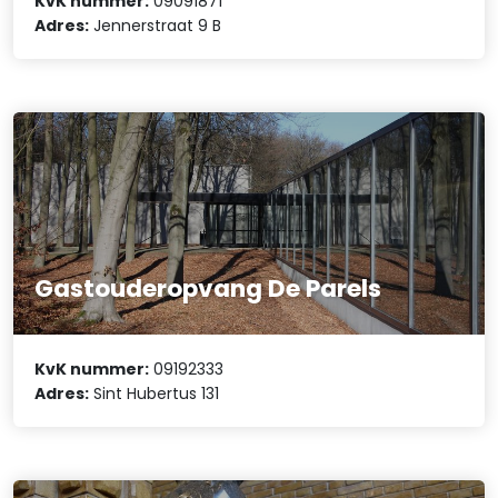
KvK nummer:
09091871
Adres:
Jennerstraat 9 B
Gastouderopvang De Parels
KvK nummer:
09192333
Adres:
Sint Hubertus 131