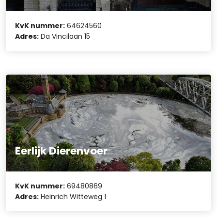
KvK nummer:
64624560
Adres:
Da Vincilaan 15
Eerlijk Dierenvoer
KvK nummer:
69480869
Adres:
Heinrich Witteweg 1