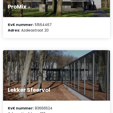
ProMix
KvK nummer:
51564467
Adres:
Azaleastraat 20
Lekker Sfeervol
KvK nummer:
83666524