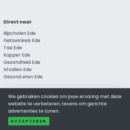
Direct naar
Rijscholen Ede
Fietswinkels Ede
Taxi Ede
Kapper Ede
Gezondheid Ede
Afvallen Ede
Gezond eten Ede
We gebruiken cookies om jouw ervaring met deze
Bekend in Ede
website te verbeteren, tevens om gerichte
advertenties te tonen.
Restaurants Ede
Catering Ede
ACCEPTEREN
Schoonheidssalon Ede