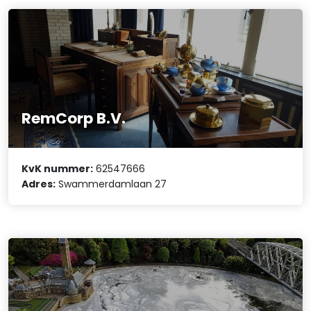
RemCorp B.V.
KvK nummer:
62547666
Adres:
Swammerdamlaan 27