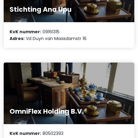
Stichting Ana Upu
KvK nummer:
09161315
Adres:
Vd Duyn van Maasdamstr 16
OmniFlex Holding B.V.
KvK nummer:
80502393