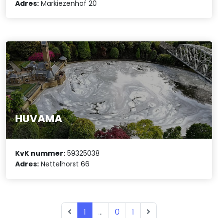
Adres:
Markiezenhof 20
HUVAMA
KvK nummer:
59325038
Adres:
Nettelhorst 66
1
...
0
1