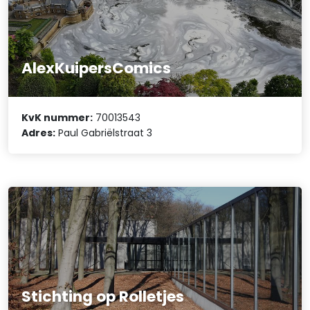
AlexKuipersComics
KvK nummer:
70013543
Adres:
Paul Gabriëlstraat 3
Stichting op Rolletjes