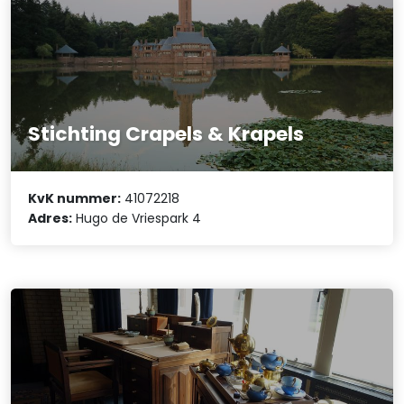
Stichting Crapels & Krapels
KvK nummer:
41072218
Adres:
Hugo de Vriespark 4