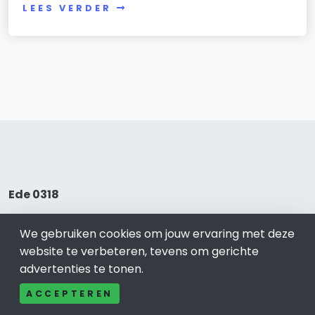
LEES VERDER
Ede 0318
Bel ons: 085-04 10 177
We gebruiken cookies om jouw ervaring met deze
Contact
website te verbeteren, tevens om gerichte
Adverteren
advertenties te tonen.
Over ons
Cookieverklaring
ACCEPTEREN
Avg