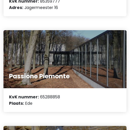
KvK nummer:
85359777
Adres:
Jagermeester 16
Passione Piemonte
KvK nummer:
65288858
Plaats:
Ede