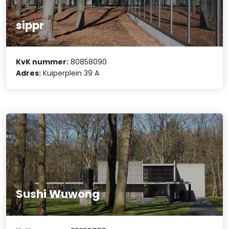
sippr
KvK nummer:
80858090
Adres:
Kuiperplein 39 A
Sushi Wuwong