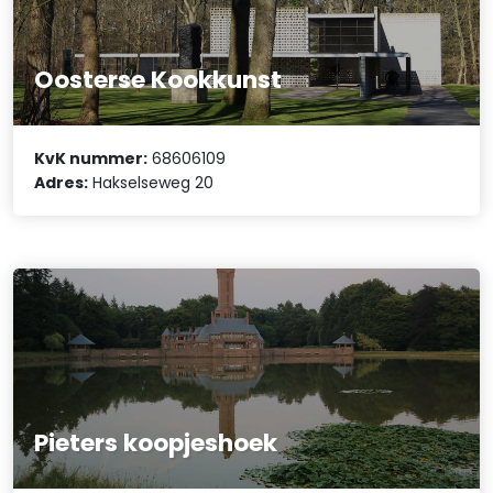
Oosterse Kookkunst
KvK nummer:
68606109
Adres:
Hakselseweg 20
Pieters koopjeshoek