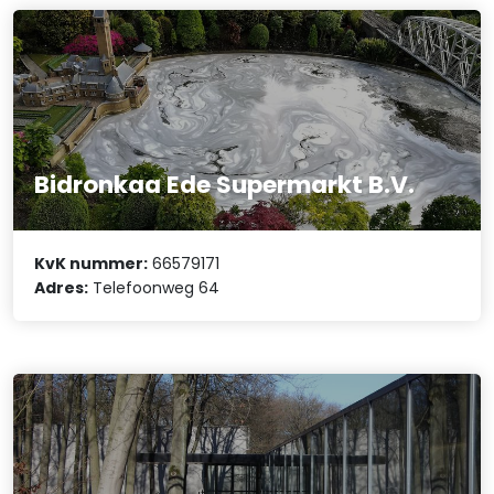
Bidronkaa Ede Supermarkt B.V.
KvK nummer:
66579171
Adres:
Telefoonweg 64