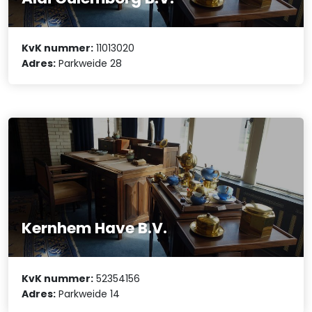
KvK nummer:
11013020
Adres:
Parkweide 28
Kernhem Have B.V.
KvK nummer:
52354156
Adres:
Parkweide 14