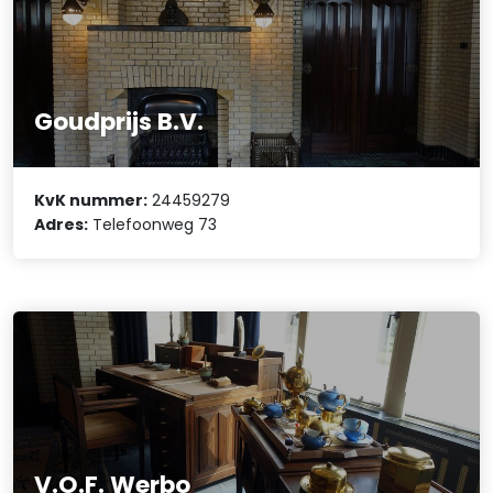
Goudprijs B.V.
KvK nummer:
24459279
Adres:
Telefoonweg 73
V.O.F. Werbo