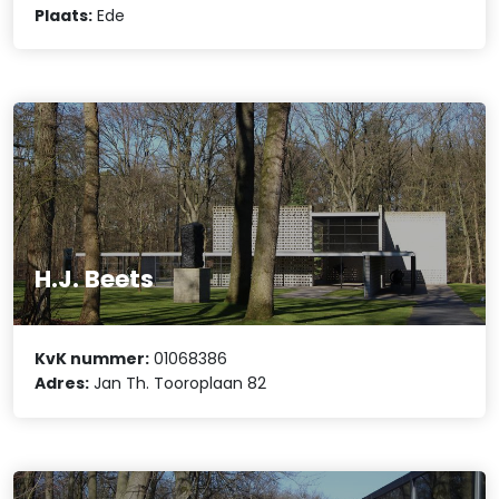
Plaats:
Ede
H.J. Beets
KvK nummer:
01068386
Adres:
Jan Th. Tooroplaan 82