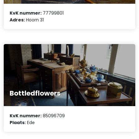
KvK nummer:
77799801
Adres:
Hoorn 31
Bottledflowers
KvK nummer:
85096709
Plaats:
Ede