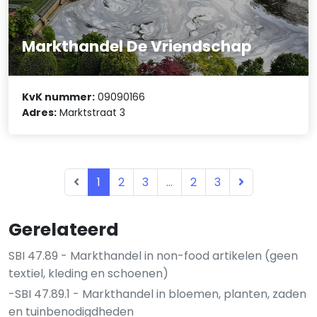
Markthandel De Vriendschap
KvK nummer:
09090166
Adres:
Marktstraat 3
1
2
3
...
2
3
Gerelateerd
SBI 47.89 - Markthandel in non-food artikelen (geen
textiel, kleding en schoenen)
-SBI 47.89.1 - Markthandel in bloemen, planten, zaden
en tuinbenodigdheden