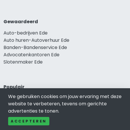
Gewaardeerd
Auto-bedrijven Ede
Auto huren-Autoverhuur Ede
Banden-Bandenservice Ede
Advocatenkantoren Ede
Slotenmaker Ede
Populair
We gebruiken cookies om jouw ervaring met deze
Woningruil Ede
website te verbeteren, tevens om gerichte
Prive Spa-Sauna Ede
advertenties te tonen.
Incassobureau Ede
Bedrijfsruimte Ede
ACCEPTEREN
Ongediertebestrijding Ede