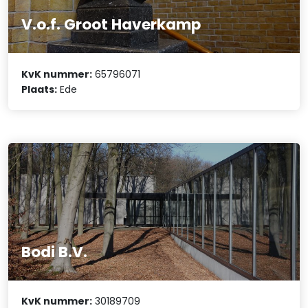
V.o.f. Groot Haverkamp
KvK nummer:
65796071
Plaats:
Ede
Bodi B.V.
KvK nummer:
30189709