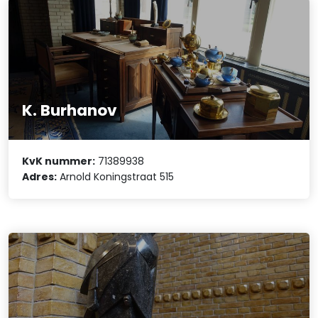
K. Burhanov
KvK nummer:
71389938
Adres:
Arnold Koningstraat 515