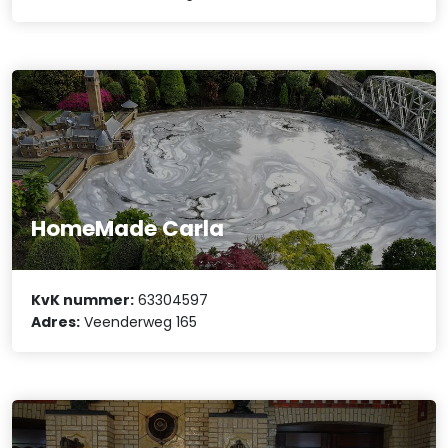
HomeMade Carla
KvK nummer:
63304597
Adres:
Veenderweg 165