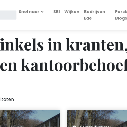
Snel naar
SBI
Wijken
Bedrijven
Persb
Ede
Blogs
inkels in kranten
n en kantoorbehoe
ltaten