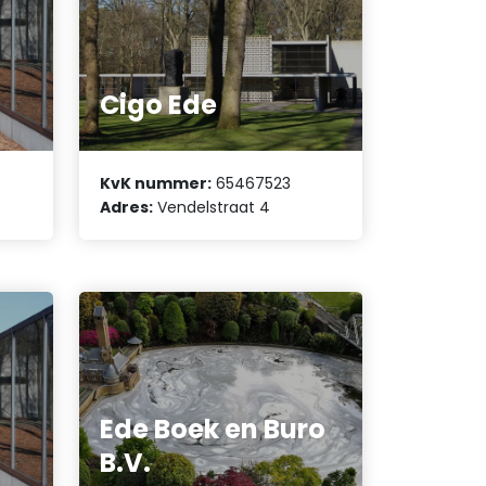
Cigo Ede
KvK nummer:
65467523
Adres:
Vendelstraat 4
Ede Boek en Buro
B.V.