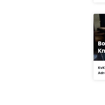
Bo
Kn
KvK
Adr