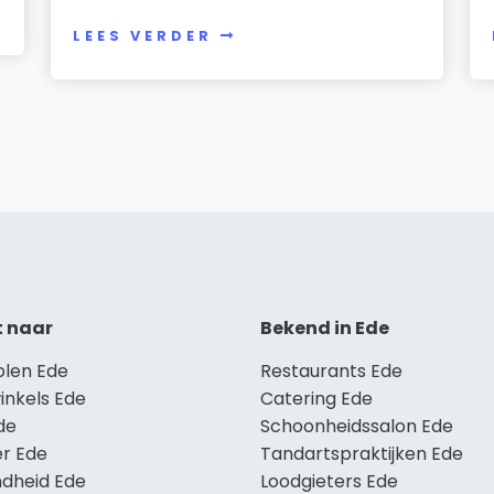
LEES VERDER
t naar
Bekend in Ede
olen Ede
Restaurants Ede
inkels Ede
Catering Ede
de
Schoonheidssalon Ede
r Ede
Tandartspraktijken Ede
dheid Ede
Loodgieters Ede