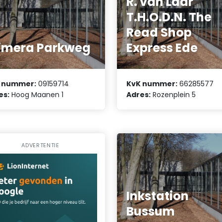
R. van Laar
T.H.O.D.N. The
Read Shop
imera Parkweg
Express Ede
 nummer:
09159714
KvK nummer:
66285577
es:
Hoog Maanen 1
Adres:
Rozenplein 5
ADVERTENTIE
Inkstation
Bussum