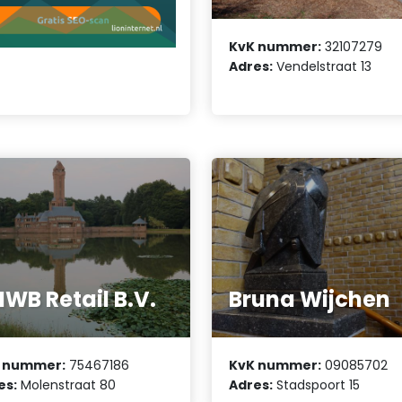
KvK nummer:
32107279
Adres:
Vendelstraat 13
WB Retail B.V.
Bruna Wijchen
 nummer:
75467186
KvK nummer:
09085702
es:
Molenstraat 80
Adres:
Stadspoort 15