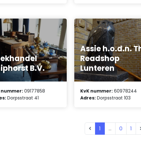
Assie h.o.d.n. T
ekhandel
Readshop
iphorst B.V.
Lunteren
 nummer:
09177858
KvK nummer:
60978244
es:
Dorpsstraat 41
Adres:
Dorpsstraat 103
1
...
0
1