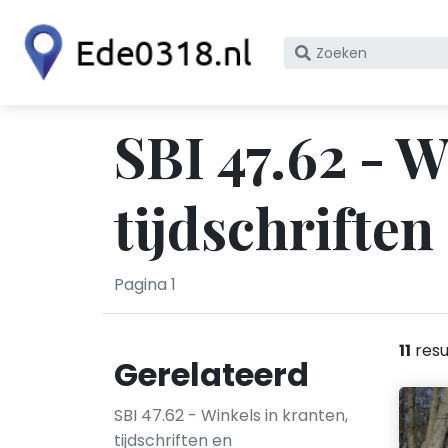
Zoek
op
bedrijfsnaam
of
SBI 47.62 - W
KvK
nummer
tijdschrifte
Pagina 1
11
resu
Gerelateerd
SBI 47.62 - Winkels in kranten,
tijdschriften en