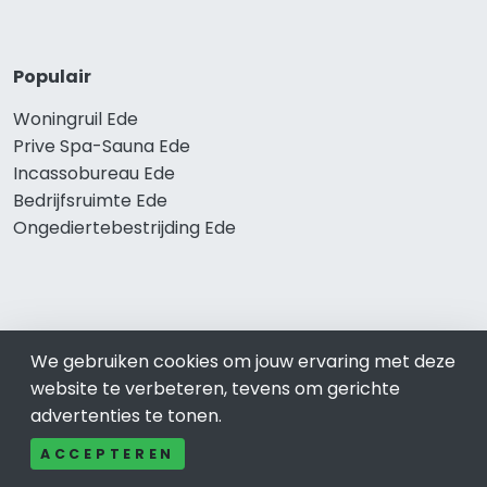
Populair
Woningruil Ede
Prive Spa-Sauna Ede
Incassobureau Ede
Bedrijfsruimte Ede
Ongediertebestrijding Ede
We gebruiken cookies om jouw ervaring met deze
website te verbeteren, tevens om gerichte
advertenties te tonen.
© 2019 - 2026 Realisatie en SEO door
SEO-bureau
Lion
ACCEPTEREN
Internet. Betaal alleen voor bewezen resultaten?
SEO