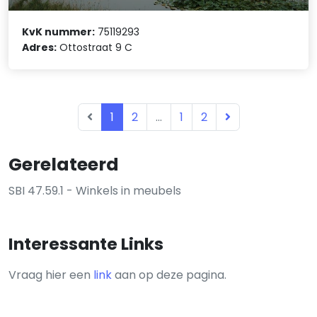
KvK nummer:
75119293
Adres:
Ottostraat 9 C
1
2
...
1
2
Gerelateerd
SBI 47.59.1 - Winkels in meubels
Interessante Links
Vraag hier een
link
aan op deze pagina.