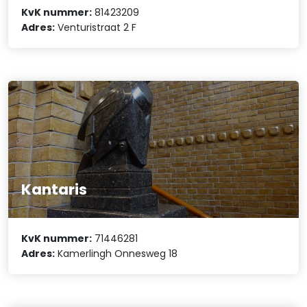
KvK nummer:
81423209
Adres:
Venturistraat 2 F
Kantaris
KvK nummer:
71446281
Adres:
Kamerlingh Onnesweg 18