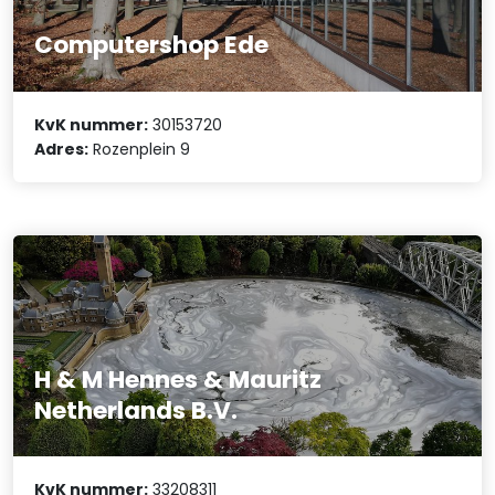
Computershop Ede
KvK nummer:
30153720
Adres:
Rozenplein 9
H & M Hennes & Mauritz
Netherlands B.V.
KvK nummer:
33208311