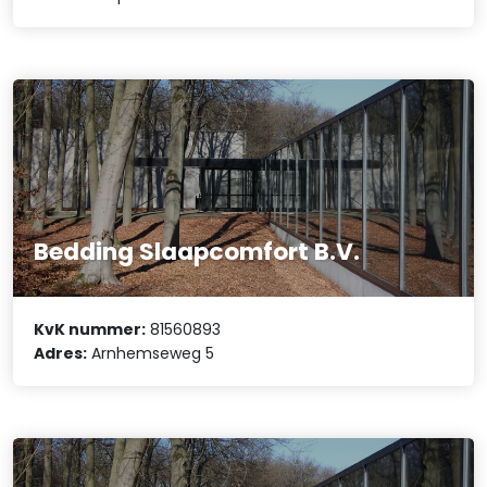
Bedding Slaapcomfort B.V.
KvK nummer:
81560893
Adres:
Arnhemseweg 5