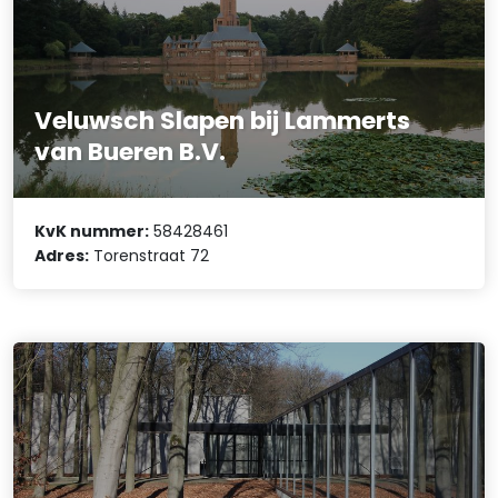
Veluwsch Slapen bij Lammerts
van Bueren B.V.
KvK nummer:
58428461
Adres:
Torenstraat 72