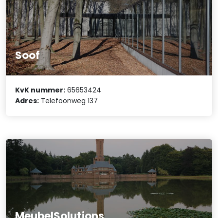
Soof
KvK nummer:
65653424
Adres:
Telefoonweg 137
MeubelSolutions