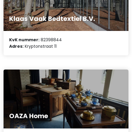
Klaas Vaak Bedtextiel B.V.
KvK nummer:
82398844
Adres:
Kryptonstraat 11
OAZA Home