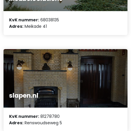
KvK nummer:
68038135
Adres:
Meikade 41
slapen.nl
KvK nummer:
81278780
Adres:
Renswoudseweg 5