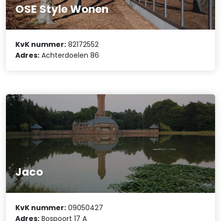
OSE Style Wonen
KvK nummer:
82172552
Adres:
Achterdoelen 86
Jaco
KvK nummer:
09050427
Adres:
Bospoort 17 A