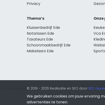
Privacy
Gezon
Thema’s
Onze 
Klussenbedrijf Ede
Keuke
Notarissen Ede
Vca E
Taxateurs Ede
Kledi
Schoonmaakbedrijf Ede
Websi
Makelaars Ede
Sport
© 2019 - 2026 Realisatie en SEO door
SEO-bure
van Lion Internet.
We gebruiken cookies om jouw ervaring m
Beeldcredits
advertenties te tonen.