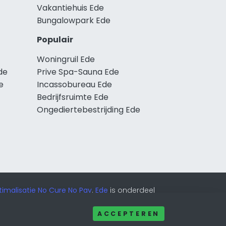
Vakantiehuis Ede
Bungalowpark Ede
Populair
Woningruil Ede
de
Prive Spa-Sauna Ede
e
Incassobureau Ede
Bedrijfsruimte Ede
Ongediertebestrijding Ede
imalisatie No Cure No Pay
.
Ede
is onderdeel
ACCEPTEREN