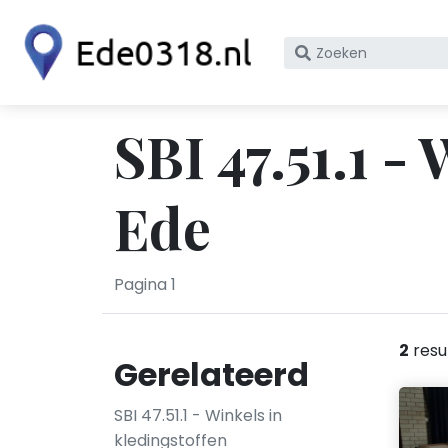
Zoek
op
bedrijfsnaam
of
SBI 47.51.1 -
KvK
nummer
Ede
Pagina 1
2
resu
Gerelateerd
SBI 47.51.1 - Winkels in
kledingstoffen