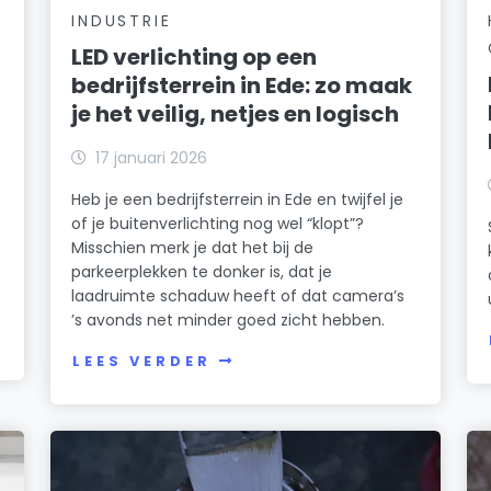
INDUSTRIE
LED verlichting op een
bedrijfsterrein in Ede: zo maak
je het veilig, netjes en logisch
17 januari 2026
Heb je een bedrijfsterrein in Ede en twijfel je
of je buitenverlichting nog wel “klopt”?
Misschien merk je dat het bij de
parkeerplekken te donker is, dat je
laadruimte schaduw heeft of dat camera’s
’s avonds net minder goed zicht hebben.
LEES VERDER