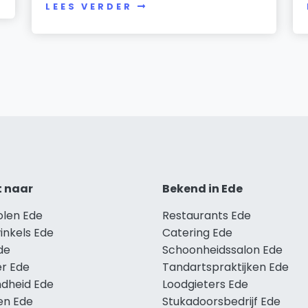
LEES VERDER
t naar
Bekend in Ede
olen Ede
Restaurants Ede
inkels Ede
Catering Ede
de
Schoonheidssalon Ede
r Ede
Tandartspraktijken Ede
dheid Ede
Loodgieters Ede
en Ede
Stukadoorsbedrijf Ede