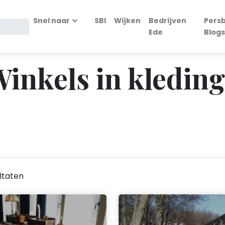
Snel naar
SBI
Wijken
Bedrijven
Persb
Ede
Blogs
 Winkels in kleding
ltaten