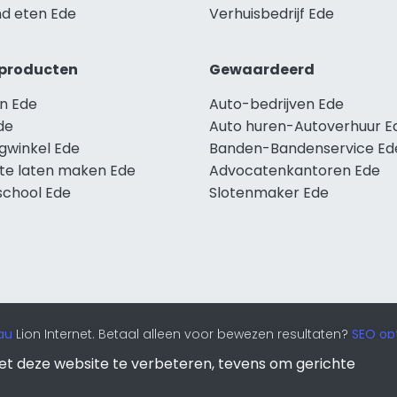
d eten Ede
Verhuisbedrijf Ede
producten
Gewaardeerd
n Ede
Auto-bedrijven Ede
de
Auto huren-Autoverhuur E
ngwinkel Ede
Banden-Bandenservice Ed
te laten maken Ede
Advocatenkantoren Ede
school Ede
Slotenmaker Ede
au
Lion Internet. Betaal alleen voor bewezen resultaten?
SEO opt
et deze website te verbeteren, tevens om gerichte