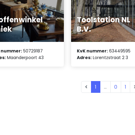
offenwinkel
Toolstation NL
iek
B.V.
 nummer:
50729187
KvK nummer:
63449595
es:
Maanderpoort 43
Adres:
Lorentzstraat 2 3
1
...
0
1