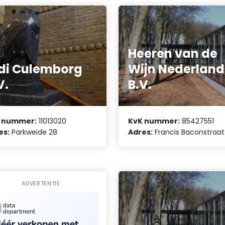
Heeren van de
di Culemborg
Wijn Nederland
V.
B.V.
 nummer:
11013020
KvK nummer:
85427551
es:
Parkweide 28
Adres:
Francis Baconstraat
ADVERTENTIE