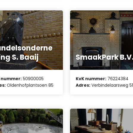
ndelsonderne
ng S. Baaij
SmaakPark B.V
 nummer:
50900005
KvK nummer:
76224384
es:
Oldenhofplantsoen 85
Adres:
Verbindelaarsweg 51