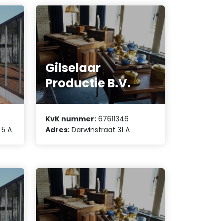
Gilselaar
Productie B.V.
KvK nummer:
67611346
 5 A
Adres:
Darwinstraat 31 A