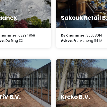
aanex
Sakouk Retail B
 nummer:
63294958
KvK nummer:
85658014
es:
De Ring 32
Adres:
Frankeneng 114 M
TiV B.V.
Kreko B.V.