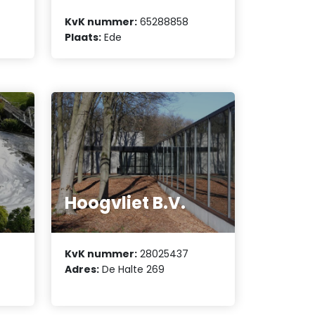
KvK nummer:
65288858
Plaats:
Ede
Hoogvliet B.V.
KvK nummer:
28025437
Adres:
De Halte 269