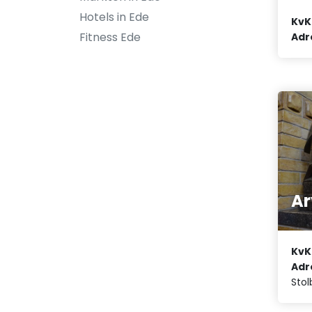
Hotels in Ede
KvK
Fitness Ede
Adr
Ar
KvK
Adr
Stol