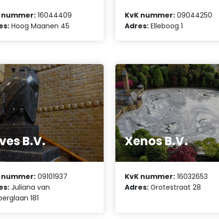
 nummer:
16044409
KvK nummer:
09044250
es:
Hoog Maanen 45
Adres:
Elleboog 1
ves B.V.
Xenos B.V.
 nummer:
09101937
KvK nummer:
16032653
es:
Juliana van
Adres:
Grotestraat 28
berglaan 181