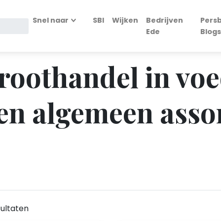
Snel naar
SBI
Wijken
Bedrijven
Persb
Ede
Blogs
Groothandel in vo
en algemeen assor
ultaten