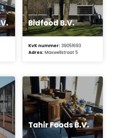
.V.
Bidfood B.V.
KvK nummer:
39051693
Adres:
Maxwellstraat 5
Tahir Foods B.V.