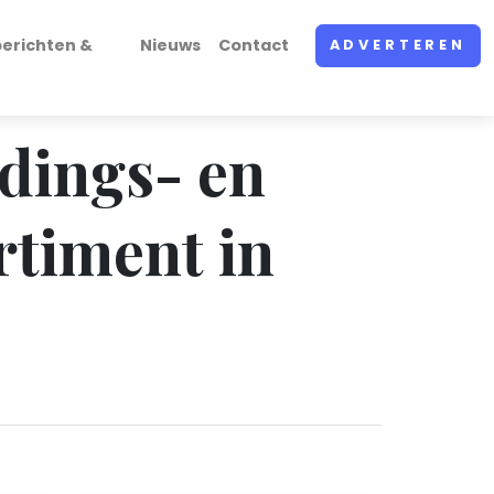
erichten &
Nieuws
Contact
ADVERTEREN
edings- en
timent in