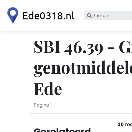
Zoek
op
bedrijfsnaam
of
SBI 46.39 - 
KvK
nummer
genotmiddel
Ede
Pagina 1
30
res
Gerelateerd