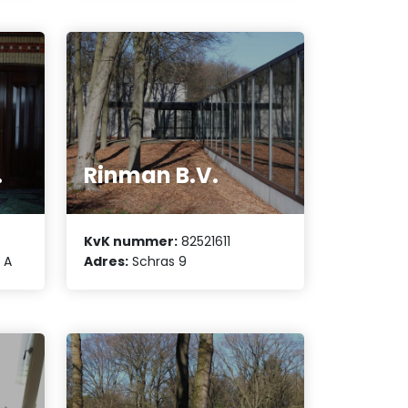
.
Rinman B.V.
KvK nummer:
82521611
 A
Adres:
Schras 9