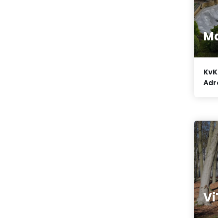
M
KvK
Adr
Vi