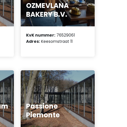
OZMEVLANA
.
BAKERY B.V.
KvK nummer:
76529061
Adres:
Keesomstraat 11
um
Passione
Piemonte