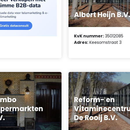
Albert Heijn B.V
KvK nummer:
35012085
Adres:
Keesomstraat 3
umbo
Reform- en
upermarkten
Vitaminecentr
V.
De Rooij B.V.