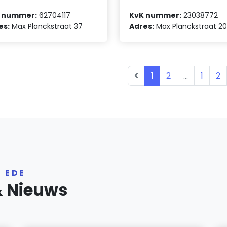
 nummer:
62704117
KvK nummer:
23038772
es:
Max Planckstraat 37
Adres:
Max Planckstraat 2
1
2
...
1
2
 EDE
& Nieuws