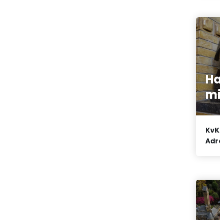
Ha
mi
KvK
Adr