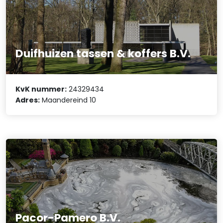
Duifhuizen tassen & koffers B.V.
KvK nummer:
24329434
Adres:
Maandereind 10
Pacor-Pamero B.V.