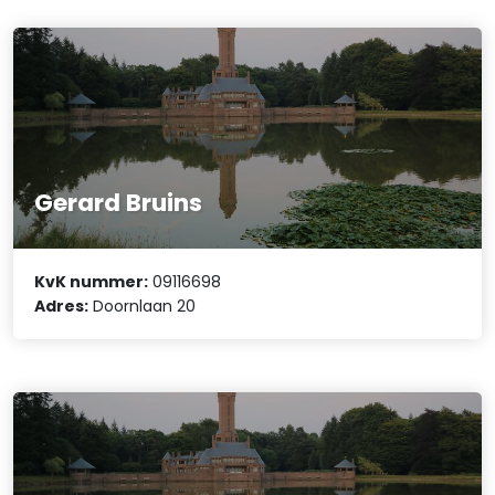
Gerard Bruins
KvK nummer:
09116698
Adres:
Doornlaan 20