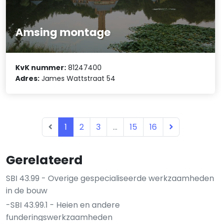
Amsing montage
KvK nummer:
81247400
Adres:
James Wattstraat 54
1
2
3
...
15
16
Gerelateerd
SBI 43.99 - Overige gespecialiseerde werkzaamheden
in de bouw
-SBI 43.99.1 - Heien en andere
funderingswerkzaamheden