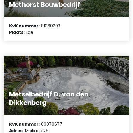
Methorst Bouwbedrijf
KvK nummer:
81060203
Plaats:
Ede
Metselbedrijf D. van den
Dikkenberg
KvK nummer:
09078677
Adres:
Meikade 26