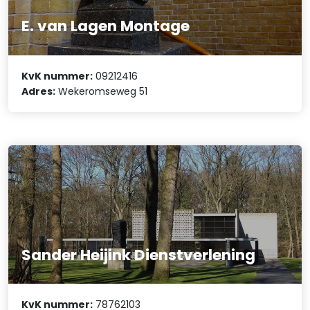
E. van Lagen Montage
KvK nummer:
09212416
Adres:
Wekeromseweg 51
Sander Heijink Dienstverlening
KvK nummer:
78762103