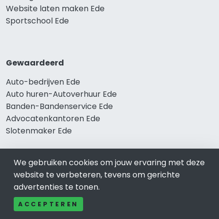
Website laten maken Ede
Sportschool Ede
Gewaardeerd
Auto-bedrijven Ede
Auto huren-Autoverhuur Ede
Banden-Bandenservice Ede
Advocatenkantoren Ede
Slotenmaker Ede
We gebruiken cookies om jouw ervaring met deze
Populair
website te verbeteren, tevens om gerichte
advertenties te tonen.
Woningruil Ede
Prive Spa-Sauna Ede
ACCEPTEREN
Incassobureau Ede