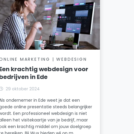
ONLINE MARKETING | WEBDESIGN
Een krachtig webdesign voor
bedrijven in Ede
29 oktober 2024
Als ondernemer in Ede weet je dat een
goede online presentatie steeds belangrijker
wordt. Een professioneel webdesign is niet
alleen het visitekaartje van je bedrijf, maar
ook een krachtig middel om jouw doelgroep
te bereiken. Bij Wux bieden wij op m