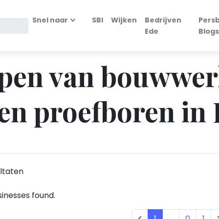
Snel naar
SBI
Wijken
Bedrijven
Persb
Ede
Blogs
lopen van bouwwe
en proefboren in
ltaten
inesses found.
1
...
0
1