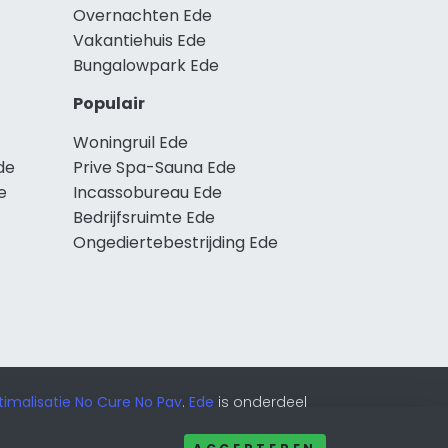
Overnachten Ede
Vakantiehuis Ede
Bungalowpark Ede
Populair
Woningruil Ede
de
Prive Spa-Sauna Ede
e
Incassobureau Ede
Bedrijfsruimte Ede
Ongediertebestrijding Ede
imalisatie No Cure No Pay
.
Ede
is onderdeel