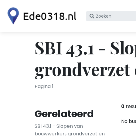
Zoek
op
bedrijfsnaam
of
SBI 43.1 - S
KvK
nummer
grondverzet 
Pagina 1
0
resu
Gerelateerd
No bus
SBI 43.1 - Slopen van
bouwwerken, grondverzet en