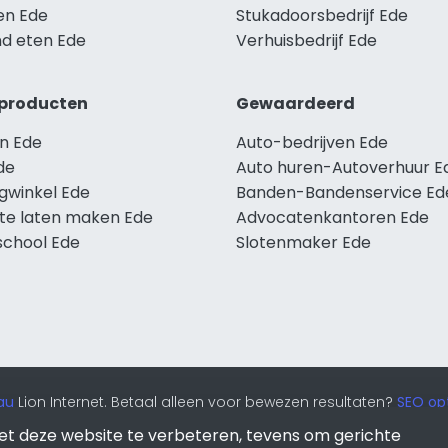
en Ede
Stukadoorsbedrijf Ede
d eten Ede
Verhuisbedrijf Ede
producten
Gewaardeerd
n Ede
Auto-bedrijven Ede
de
Auto huren-Autoverhuur E
ngwinkel Ede
Banden-Bandenservice Ed
te laten maken Ede
Advocatenkantoren Ede
school Ede
Slotenmaker Ede
au
Lion Internet. Betaal alleen voor bewezen resultaten?
SEO opt
et deze website te verbeteren, tevens om gerichte