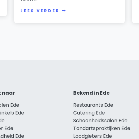
LEES VERDER
t naar
Bekend in Ede
olen Ede
Restaurants Ede
inkels Ede
Catering Ede
de
Schoonheidssalon Ede
r Ede
Tandartspraktijken Ede
dheid Ede
Loodgieters Ede