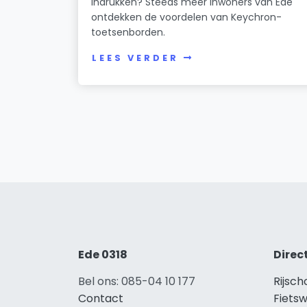
indrukken? Steeds meer inwoners van Ede
ontdekken de voordelen van Keychron-
toetsenborden.
LEES VERDER
Ede 0318
Direc
Bel ons: 085-04 10 177
Rijsch
Contact
Fietsw