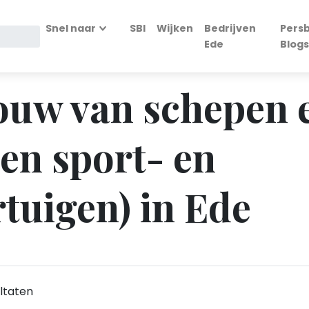
Snel naar
SBI
Wijken
Bedrijven
Persb
Ede
Blogs
Bouw van schepen 
een sport- en
rtuigen) in Ede
ltaten