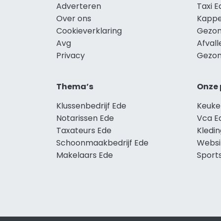
Adverteren
Taxi E
Over ons
Kappe
Cookieverklaring
Gezon
Avg
Afvall
Privacy
Gezon
Thema’s
Onze 
Klussenbedrijf Ede
Keuke
Notarissen Ede
Vca E
Taxateurs Ede
Kledi
Schoonmaakbedrijf Ede
Websi
Makelaars Ede
Sport