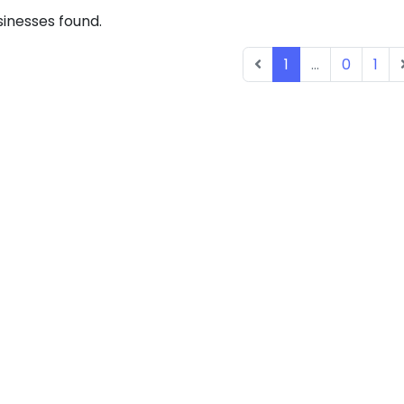
inesses found.
1
...
0
1