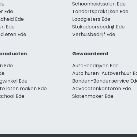
de
Schoonheidssalon Ede
r Ede
Tandartspraktijken Ede
dheid Ede
Loodgieters Ede
en Ede
Stukadoorsbedrijf Ede
d eten Ede
Verhuisbedrijf Ede
producten
Gewaardeerd
n Ede
Auto-bedrijven Ede
de
Auto huren-Autoverhuur E
ngwinkel Ede
Banden-Bandenservice Ed
te laten maken Ede
Advocatenkantoren Ede
school Ede
Slotenmaker Ede