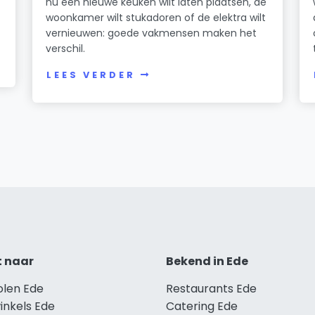
nu een nieuwe keuken wilt laten plaatsen, de
woonkamer wilt stukadoren of de elektra wilt
vernieuwen: goede vakmensen maken het
verschil.
LEES VERDER
t naar
Bekend in Ede
olen Ede
Restaurants Ede
inkels Ede
Catering Ede