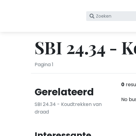
Zoek
op
bedrijfsnaam
of
SBI 24.34 - 
KvK
nummer
Pagina 1
0
resu
Gerelateerd
No bus
SBI 24.34 - Koudtrekken van
draad
Interessante