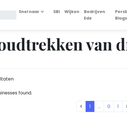
Snel naar
SBI
Wijken
Bedrijven
Persb
Ede
Blogs
Koudtrekken van d
ltaten
inesses found.
1
...
0
1