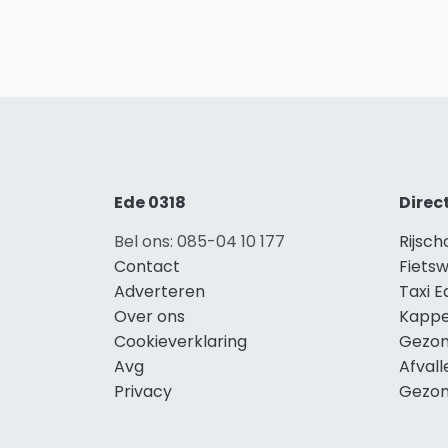
Ede 0318
Direc
Bel ons: 085-04 10 177
Rijsch
Contact
Fietsw
Adverteren
Taxi E
Over ons
Kappe
Cookieverklaring
Gezon
Avg
Afvall
Privacy
Gezon