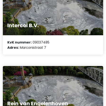
Intercol B.V.
KvK nummer:
09037485
Adres:
Marconistraat 7
Rein van Engelenhoven