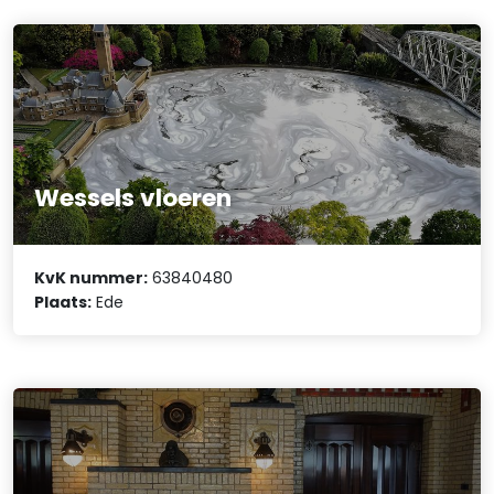
Wessels vloeren
KvK nummer:
63840480
Plaats:
Ede