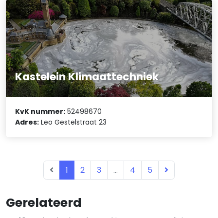
Kastelein Klimaattechniek
KvK nummer:
52498670
Adres:
Leo Gestelstraat 23
1
2
3
...
4
5
Gerelateerd