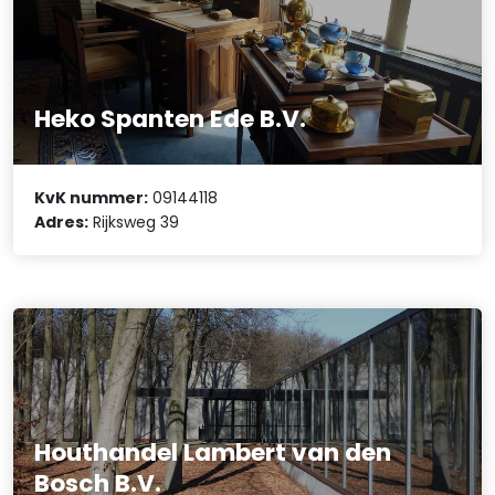
Heko Spanten Ede B.V.
KvK nummer:
09144118
Adres:
Rijksweg 39
Houthandel Lambert van den
Bosch B.V.