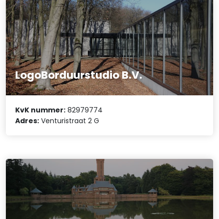
LogoBorduurstudio B.V.
KvK nummer:
82979774
Adres:
Venturistraat 2 G