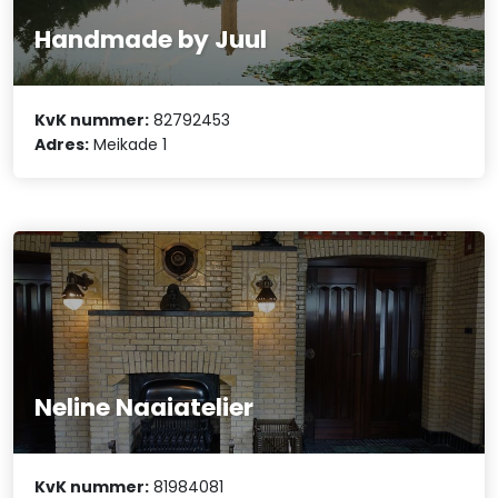
Handmade by Juul
KvK nummer:
82792453
Adres:
Meikade 1
Neline Naaiatelier
KvK nummer:
81984081