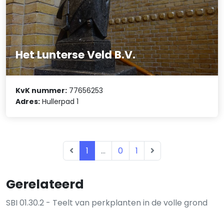
Het Lunterse Veld B.V.
KvK nummer:
77656253
Adres:
Hullerpad 1
1
...
0
1
Gerelateerd
SBI 01.30.2 - Teelt van perkplanten in de volle grond