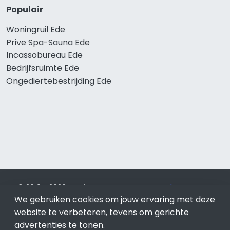
Populair
Woningruil Ede
Prive Spa-Sauna Ede
Incassobureau Ede
Bedrijfsruimte Ede
Ongediertebestrijding Ede
© 2019 - 2026 Realisatie en SEO door
SEO-bureau
Lion
We gebruiken cookies om jouw ervaring met deze
Internet. Betaal alleen voor bewezen resultaten?
SEO
optimalisatie No Cure No Pay
.
Ede
is onderdeel van Lion
website te verbeteren, tevens om gerichte
Internet.
advertenties te tonen.