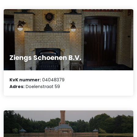
Ziengs Schoenen B.V.
KvK nummer:
04048379
Adres:
Doelenstraat 59