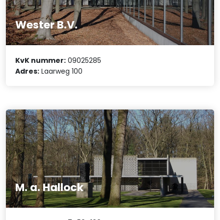
Wester B.V.
KvK nummer:
09025285
Adres:
Laarweg 100
M. a. Hallock