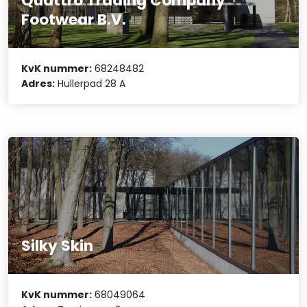
Quattro Trading Company
Footwear B.V.
KvK nummer:
68248482
Adres:
Hullerpad 28 A
Silky Skin
KvK nummer:
68049064