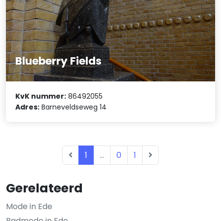
Blueberry Fields
KvK nummer:
86492055
Adres:
Barneveldseweg 14
1
...
0
1
Gerelateerd
Mode in Ede
Badmode in Ede