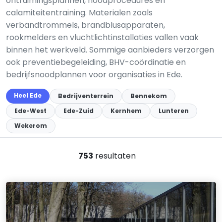
ontruimingsplannen, noodprocedures en
calamiteitentraining. Materialen zoals
verbandtrommels, brandblusapparaten,
rookmelders en vluchtlichtinstallaties vallen vaak
binnen het werkveld. Sommige aanbieders verzorgen
ook preventiebegeleiding, BHV-coördinatie en
bedrijfsnoodplannen voor organisaties in Ede.
Heel Ede
Bedrijventerrein
Bennekom
Ede-West
Ede-Zuid
Kernhem
Lunteren
Wekerom
753
resultaten