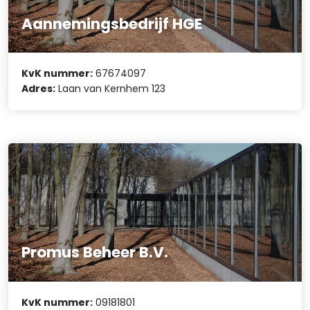
Aannemingsbedrijf HGE
KvK nummer:
67674097
Adres:
Laan van Kernhem 123
Promus Beheer B.V.
KvK nummer:
09181801