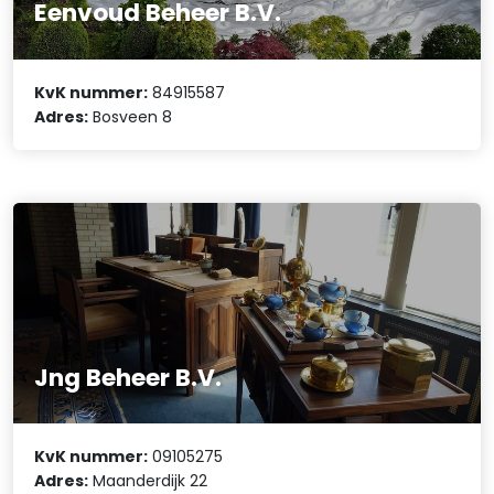
Eenvoud Beheer B.V.
KvK nummer:
84915587
Adres:
Bosveen 8
Jng Beheer B.V.
KvK nummer:
09105275
Adres:
Maanderdijk 22