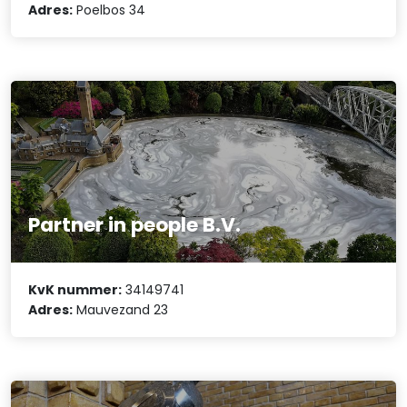
Adres:
Poelbos 34
Partner in people B.V.
KvK nummer:
34149741
Adres:
Mauvezand 23