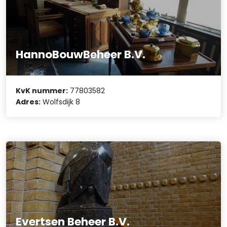
HannoBouwBeheer B.V.
KvK nummer:
77803582
Adres:
Wolfsdijk 8
Evertsen Beheer B.V.