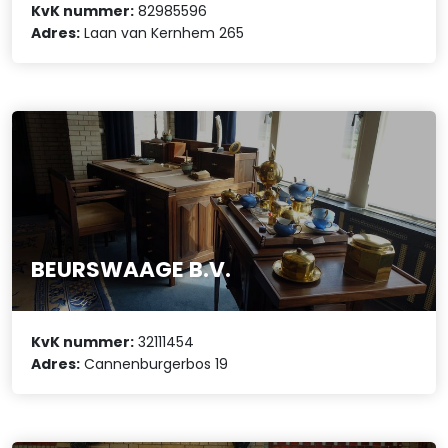
KvK nummer:
82985596
Adres:
Laan van Kernhem 265
BEURSWAAGE B.V.
KvK nummer:
32111454
Adres:
Cannenburgerbos 19