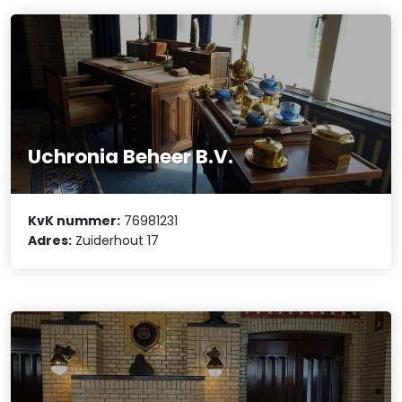
Uchronia Beheer B.V.
KvK nummer:
76981231
Adres:
Zuiderhout 17