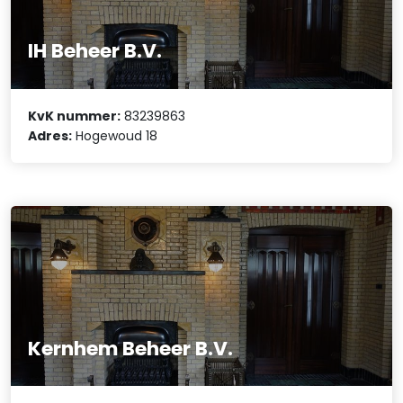
IH Beheer B.V.
KvK nummer:
83239863
Adres:
Hogewoud 18
Kernhem Beheer B.V.