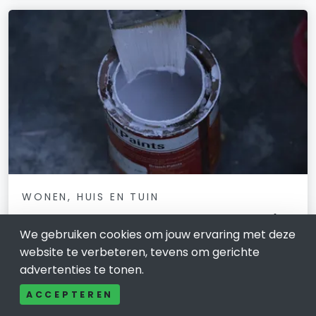
WONEN, HUIS EN TUIN
Het belang van lokale vakmannen in
We gebruiken cookies om jouw ervaring met deze
Ede
website te verbeteren, tevens om gerichte
24 september 2025
advertenties te tonen.
Een verbouwing of reparatie in huis brengt altijd meer
ACCEPTEREN
met zich mee dan je denkt. Of je nu een nieuwe