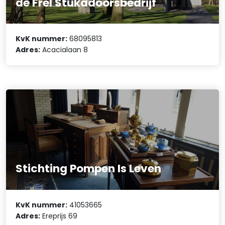
de Frel Stukadoorsbedrijf
KvK nummer:
68095813
Adres:
Acacialaan 8
Stichting Pompen Is Leven
KvK nummer:
41053665
Adres:
Ereprijs 69