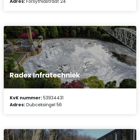
Adres:
Forsythiastraat 24
Radex Infratechniek
KvK nummer:
53934431
Adres:
Dubceksingel 56