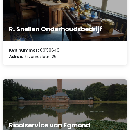
R. Snellen Onderhoudsbedrijf
KvK nummer:
09158649
Adres:
Zilvervoslaan 26
Rioolservice van Egmond