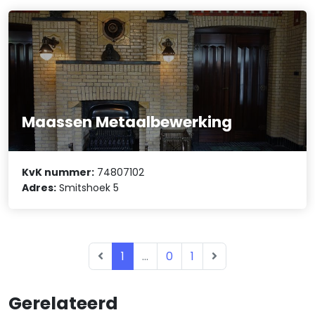
Maassen Metaalbewerking
KvK nummer:
74807102
Adres:
Smitshoek 5
1
...
0
1
Gerelateerd