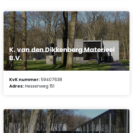
K. van den Dikkenberg Materieel
B.V.
KvK nummer:
59407638
Adres:
Hessenweg 151