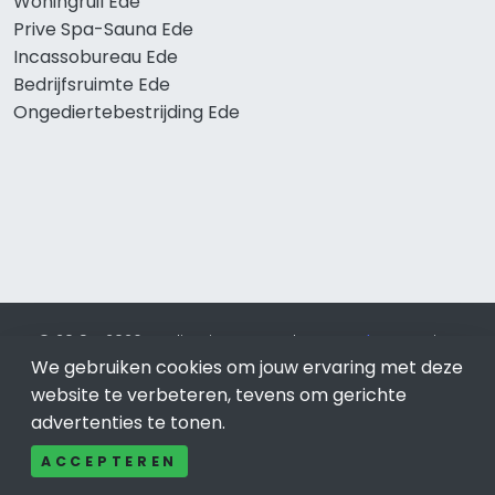
Woningruil Ede
Prive Spa-Sauna Ede
Incassobureau Ede
Bedrijfsruimte Ede
Ongediertebestrijding Ede
© 2019 - 2026 Realisatie en SEO door
SEO-bureau
Lion
We gebruiken cookies om jouw ervaring met deze
Internet. Betaal alleen voor bewezen resultaten?
SEO
optimalisatie No Cure No Pay
.
Ede
is onderdeel van Lion
website te verbeteren, tevens om gerichte
Internet.
advertenties te tonen.
Beeldcredits
ACCEPTEREN