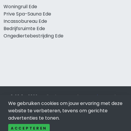
Woningruil Ede
Prive Spa-Sauna Ede
Incassobureau Ede
Bedrijfsruimte Ede
Ongediertebestrijding Ede
© 2019 - 2026 Realisatie en SEO door
SEO-bureau
Lion
We gebruiken cookies om jouw ervaring met deze
Internet. Betaal alleen voor bewezen resultaten?
SEO
optimalisatie No Cure No Pay
.
Ede
is onderdeel van Lion
website te verbeteren, tevens om gerichte
Internet.
advertenties te tonen.
Beeldcredits
ACCEPTEREN